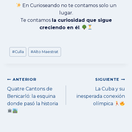
En Curioseando no te contamos solo un
lugar.
Te contamos
la curiosidad que sigue
creciendo en él
.
Etiquetas
#
Culla
#
Alto Maestrat
de
la
entrada:
Navegación
ANTERIOR
SIGUIENTE
de
Quatre Cantons de
La Cuba y su
entradas
Benicarló: la esquina
inesperada conexión
donde pasó la historia
olímpica