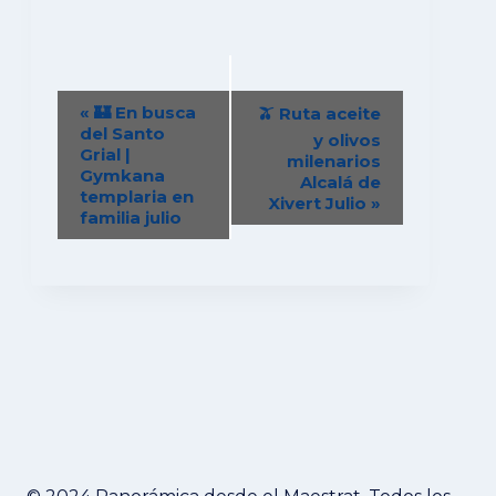
Navegación
«
🏰 En busca
🫒 Ruta aceite
del
del Santo
y olivos
Grial |
Evento
milenarios
Gymkana
Alcalá de
templaria en
Xivert Julio
»
familia julio