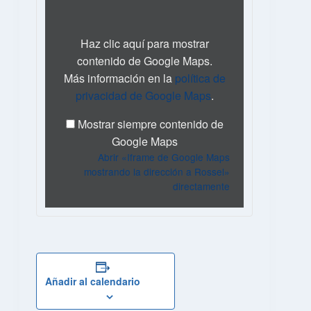
Google
Maps
mostrando
Haz clic aquí para mostrar
la
contenido de Google Maps.
dirección
Más información en la
política de
a
Rossel»
privacidad de Google Maps
.
desde
Google
Mostrar siempre contenido de
Maps
Google Maps
Abrir «Iframe de Google Maps
mostrando la dirección a Rossel»
directamente
Añadir al calendario