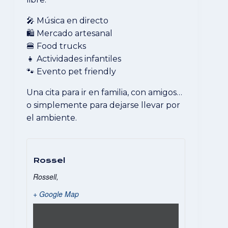
🎤 Música en directo
🛍️ Mercado artesanal
🍔 Food trucks
👧 Actividades infantiles
🐾 Evento pet friendly
Una cita para ir en familia, con amigos…
o simplemente para dejarse llevar por
el ambiente.
Rossel
Rossell
,
+ Google Map
Mostrar
«Iframe
de