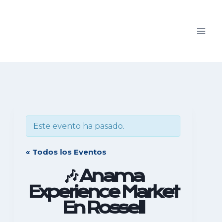
Saltar
al
contenido
Este evento ha pasado.
« Todos los Eventos
🎶 Anama
Experience Market
En Rossell