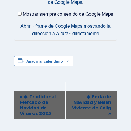
de Google Maps
.
mostrando
la
dirección
Mostrar siempre contenido de Google Maps
a
Altura»
Abrir «Iframe de Google Maps mostrando la
desde
dirección a Altura» directamente
Google
Maps
Añadir al calendario
Navegación
«
🎄 Tradicional
🎄 Feria de
del
Mercado de
Navidad y Belén
Navidad de
Viviente de Càlig
Evento
Vinaròs 2025
»