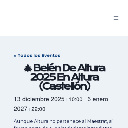
Saltar
al
contenido
« Todos los Eventos
🎄 Belén De Altura
2025 En Altura
(Castellón)
13 diciembre 2025
6 enero
10:00
I
–
2027
22:00
I
Aunque Altura no pertenece al Maestrat, sí