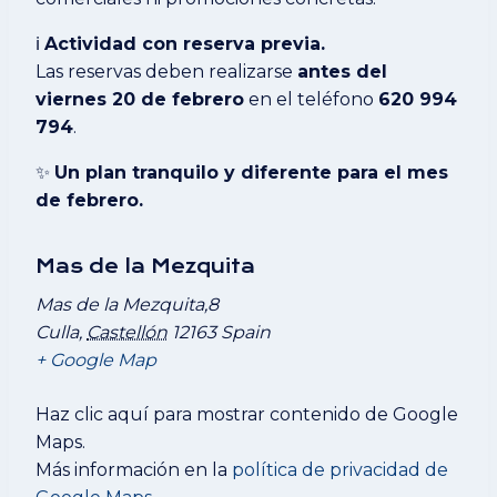
ℹ️
Actividad con reserva previa.
Las reservas deben realizarse
antes del
viernes 20 de febrero
en el teléfono
620 994
794
.
✨
Un plan tranquilo y diferente para el mes
de febrero.
Mas de la Mezquita
Mas de la Mezquita,8
Culla
,
Castellón
12163
Spain
+ Google Map
Mostrar
Haz clic aquí para mostrar contenido de Google
«Iframe
Maps.
de
Más información en la
política de privacidad de
Google
Maps