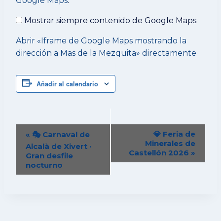
Google Maps
.
mostrando
la
Mostrar siempre contenido de Google Maps
dirección
a
Abrir «Iframe de Google Maps mostrando la
Mas
dirección a Mas de la Mezquita» directamente
de
la
Mezquita»
desde
Añadir al calendario
Google
Maps
Navegación
💎 Feria de
«
🎭 Carnaval de
del
Minerales de
Alcalà de Xivert ·
Castellón 2026
»
Evento
Gran desfile
nocturno