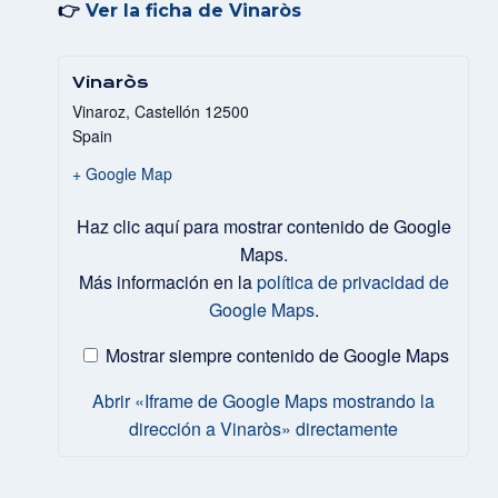
👉
Ver la ficha de Vinaròs
Vinaròs
Vinaroz
,
Castellón
12500
Spain
+ Google Map
Mostrar
«Iframe
Haz clic aquí para mostrar contenido de Google
de
Google
Maps.
Maps
Más información en la
política de privacidad de
mostrando
la
Google Maps
.
dirección
a
Vinaròs»
Mostrar siempre contenido de Google Maps
desde
Google
Maps
Abrir «Iframe de Google Maps mostrando la
dirección a Vinaròs» directamente