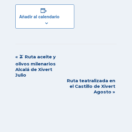
Añadir al calendario
Navegación
«
🫒 Ruta aceite y
del
olivos milenarios
Alcalá de Xivert
Evento
Julio
Ruta teatralizada en
el Castillo de Xivert
Agosto
»