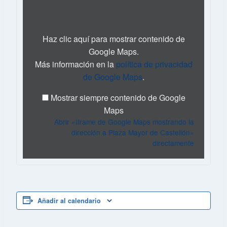
de
Google
Maps
mostrando
Haz clic aquí para mostrar contenido de
la
Google Maps.
dirección
Más información en la
política de privacidad
a
Plaza
de Google Maps
.
Mayor
de
Mostrar siempre contenido de Google
Castellón»
Maps
desde
Abrir «Iframe de Google Maps mostrando la
Google
Maps
dirección a Plaza Mayor de Castellón»
directamente
Añadir al calendario