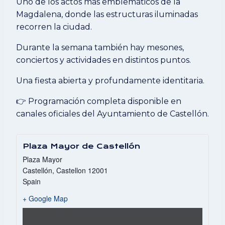
Uno de los actos más emblemáticos de la
Magdalena, donde las estructuras iluminadas
recorren la ciudad.
Durante la semana también hay mesones,
conciertos y actividades en distintos puntos.
Una fiesta abierta y profundamente identitaria.
👉 Programación completa disponible en
canales oficiales del Ayuntamiento de Castellón.
Plaza Mayor de Castellón
Plaza Mayor
Castellón
,
Castellon
12001
Spain
+ Google Map
Mostrar
«Iframe