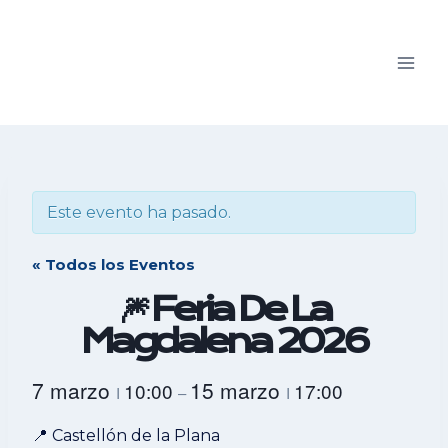
Saltar
al
contenido
Este evento ha pasado.
« Todos los Eventos
🎆 Feria De La
Magdalena 2026
7 marzo
15 marzo
10:00
17:00
I
–
I
📍 Castellón de la Plana