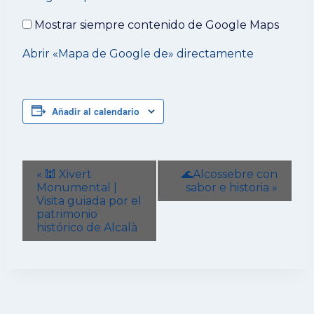
Google
Maps
Mostrar siempre contenido de Google Maps
Abrir «Mapa de Google de» directamente
Añadir al calendario
Navegación
«
🕍 Xivert
🌊Alcossebre con
del
Monumental |
sabor e historia
»
Visita guiada por el
Evento
patrimonio
histórico de Alcalà