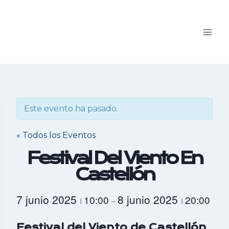
Saltar
al
contenido
Este evento ha pasado.
« Todos los Eventos
Festival Del Viento En
Castellón
7 junio 2025
8 junio 2025
10:00
20:00
I
–
I
Festival del Viento de Castellón