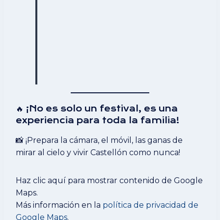
🔥 ¡No es solo un festival, es una
experiencia para toda la familia!
📸 ¡Prepara la cámara, el móvil, las ganas de
mirar al cielo y vivir Castellón como nunca!
Mostrar
Haz clic aquí para mostrar contenido de Google
«Mapa
de
Maps.
Google
Más información en la
política de privacidad de
de»
Google Maps
.
desde