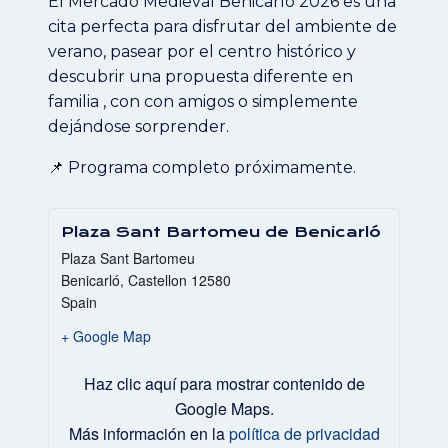
El Mercado Medieval Benicarló 2026 es una
cita perfecta para disfrutar del ambiente de
verano, pasear por el centro histórico y
descubrir una propuesta diferente en
familia , con con amigos o simplemente
dejándose sorprender.
📌 Programa completo próximamente.
Plaza Sant Bartomeu de Benicarló
Plaza Sant Bartomeu
Benicarló
,
Castellon
12580
Spain
+ Google Map
Mostrar
Haz clic aquí para mostrar contenido de
«Iframe
de
Google Maps.
Google
Más información en la
política de privacidad
Maps