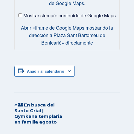
de Google Maps
.
mostrando
la
dirección
Mostrar siempre contenido de Google Maps
a
Plaza
Abrir «Iframe de Google Maps mostrando la
Sant
dirección a Plaza Sant Bartomeu de
Bartomeu
Benicarló» directamente
de
Benicarló»
desde
Google
Maps
Añadir al calendario
«
🏰 En busca del
Navegación
Santo Grial |
del
Gymkana templaria
Evento
en familia agosto