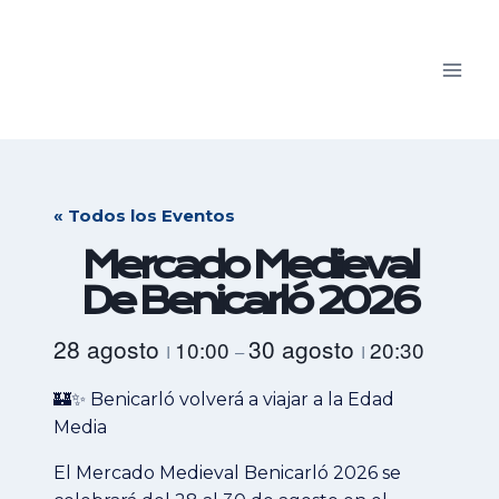
Saltar
al
contenido
« Todos los Eventos
Mercado Medieval
De Benicarló 2026
28 agosto
30 agosto
10:00
20:30
I
–
I
🏰✨ Benicarló volverá a viajar a la Edad
Media
El Mercado Medieval Benicarló 2026 se