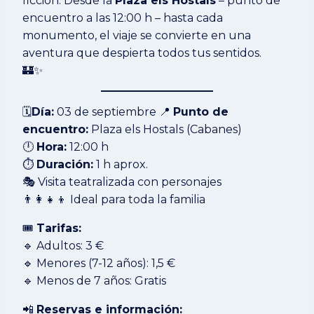
ficción. Desde la
Plaza els Hostals
– punto de
encuentro a las 12:00 h – hasta cada
monumento, el viaje se convierte en una
aventura que despierta todos tus sentidos.
🏰✨
🗓️
Día:
03 de septiembre 📍
Punto de
encuentro:
Plaza els Hostals (Cabanes)
🕛
Hora:
12:00 h
⏱
Duración:
1 h aprox.
🎭 Visita teatralizada con personajes
👨‍👩‍👧‍👦 Ideal para toda la familia
🎟
Tarifas:
🔹 Adultos: 3 €
🔹 Menores (7-12 años): 1,5 €
🔹 Menos de 7 años: Gratis
📲
Reservas e información: