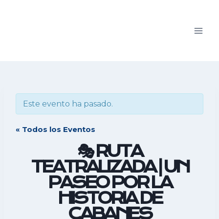
Saltar
al
contenido
Este evento ha pasado.
« Todos los Eventos
🎭 RUTA
TEATRALIZADA | UN
PASEO POR LA
HISTORIA DE
CABANES