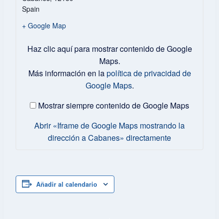
Spain
+ Google Map
Mostrar
Haz clic aquí para mostrar contenido de Google
«Iframe
de
Maps.
Google
Más información en la
política de privacidad de
Maps
Google Maps
.
mostrando
la
dirección
Mostrar siempre contenido de Google Maps
a
Cabanes»
Abrir «Iframe de Google Maps mostrando la
desde
dirección a Cabanes» directamente
Google
Maps
Añadir al calendario