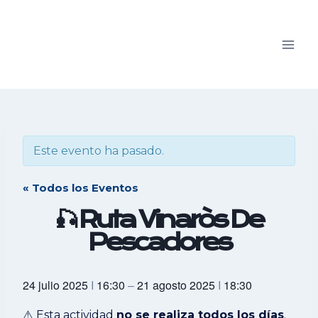
Saltar
al
contenido
Este evento ha pasado.
« Todos los Eventos
🎣 Ruta Vinaròs De
Pescadores
24 julio 2025
I
16:30
–
21 agosto 2025
I
18:30
⚠️ Esta actividad
no se realiza todos los días
.