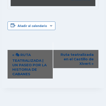
Añadir al calendario
Navegación
Ruta teatralizada
«
🎭 RUTA
del
en el Castillo de
TEATRALIZADA |
Xivert
»
Evento
UN PASEO POR LA
HISTORIA DE
CABANES