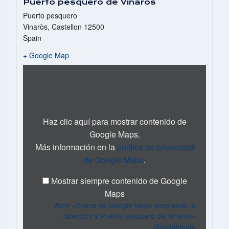
Puerto pesquero de Vinaròs
Puerto pesquero
Vinaròs
,
Castellon
12500
Spain
+ Google Map
Mostrar
«Iframe
de
Google
Maps
mostrando
Haz clic aquí para mostrar contenido de
la
Google Maps.
dirección
Más información en la
política de privacidad
a
Puerto
de Google Maps
.
pesquero
de
Mostrar siempre contenido de Google
Vinaròs»
Maps
desde
Abrir «Iframe de Google Maps mostrando la
Google
Maps
dirección a Puerto pesquero de Vinaròs»
directamente