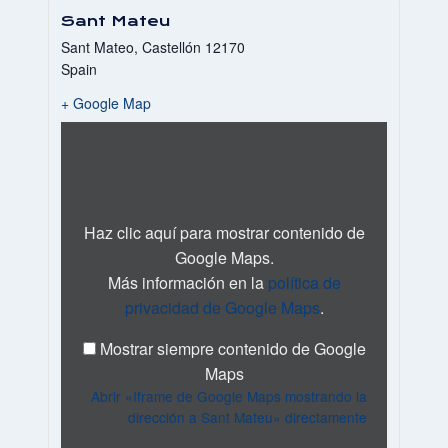
Sant Mateu
Sant Mateo
,
Castellón
12170
Spain
+ Google Map
Mostrar
«Iframe
de
Google
Maps
mostrando
Haz clic aquí para mostrar contenido de
la
Google Maps.
dirección
Más información en la
política de
a
Sant
privacidad de Google Maps
.
Mateu»
desde
Mostrar siempre contenido de Google
Google
Maps
Maps
Abrir «Iframe de Google Maps mostrando la
dirección a Sant Mateu» directamente