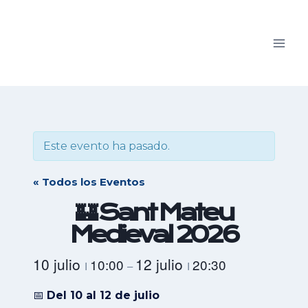
Saltar
al
contenido
Este evento ha pasado.
« Todos los Eventos
🏰 Sant Mateu
Medieval 2026
10 julio
12 julio
10:00
20:30
I
–
I
📅
Del 10 al 12 de julio