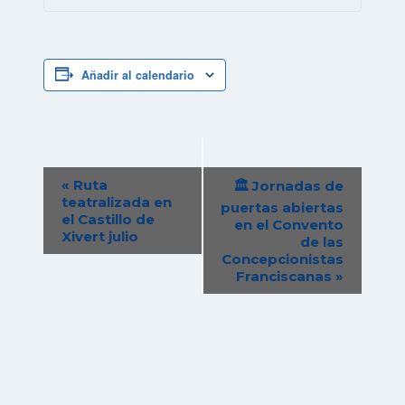
Añadir al calendario
Navegación
«
Ruta
🏛️ Jornadas de
del
teatralizada en
puertas abiertas
el Castillo de
Evento
en el Convento
Xivert julio
de las
Concepcionistas
Franciscanas
»