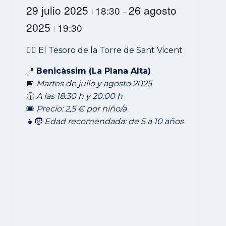
29 julio 2025
26 agosto
18:30
I
–
2025
19:30
I
🏴‍☠️ El Tesoro de la Torre de Sant Vicent
📍
Benicàssim (La Plana Alta)
📅
Martes de julio y agosto 2025
🕡
A las 18:30 h
y 20:00 h
🎟️
Precio: 2,5 € por niño/a
👧🧒
Edad recomendada: de 5 a 10 años