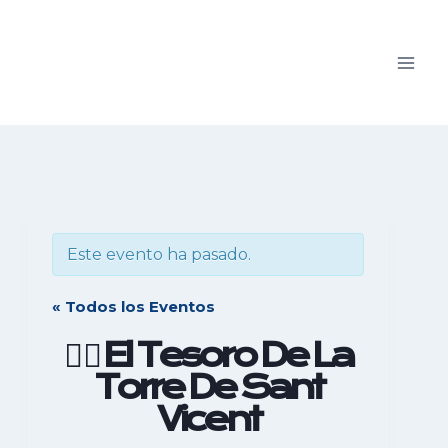
Saltar
al
contenido
Este evento ha pasado.
« Todos los Eventos
🏴‍☠️ El Tesoro De La
Torre De Sant
Vicent