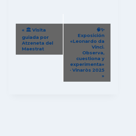
Navegación
🧠✨
«
🏛️ Visita
del
Exposición
guiada por
«Leonardo da
Evento
Atzeneta del
Vinci.
Maestrat
Observa,
cuestiona y
experimenta»
· Vinaròs 2025
»