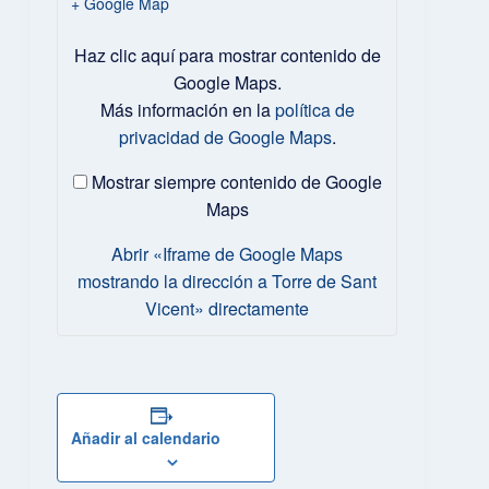
+ Google Map
Mostrar
Haz clic aquí para mostrar contenido de
«Iframe
de
Google Maps.
Google
Más información en la
política de
Maps
privacidad de Google Maps
.
mostrando
la
dirección
Mostrar siempre contenido de Google
a
Maps
Torre
de
Abrir «Iframe de Google Maps
Sant
mostrando la dirección a Torre de Sant
Vicent»
desde
Vicent» directamente
Google
Maps
Añadir al calendario