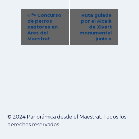
Navegación
«
🐾 Concurso
Ruta guiada
del
de perros
por el Alcalà
pastores en
de Xivert
Evento
Ares del
monumental
Maestrat
junio
»
© 2024 Panorámica desde el Maestrat. Todos los
derechos reservados.