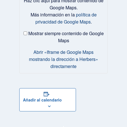
Haz clic aquí para mostrar contenido de
«Iframe
de
Google Maps.
Google
Más información en la
política de
Maps
privacidad de Google Maps
.
mostrando
la
dirección
Mostrar siempre contenido de Google
a
Maps
Herbers»
desde
Abrir «Iframe de Google Maps
Google
mostrando la dirección a Herbers»
Maps
directamente
Añadir al calendario