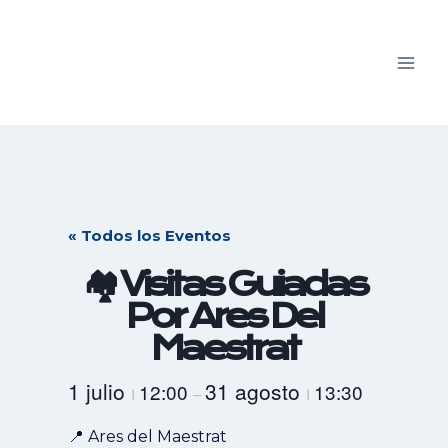
Saltar
al
contenido
« Todos los Eventos
🏘️ Visitas Guiadas
Por Ares Del
Maestrat
1 julio
31 agosto
12:00
13:30
I
–
I
📍 Ares del Maestrat