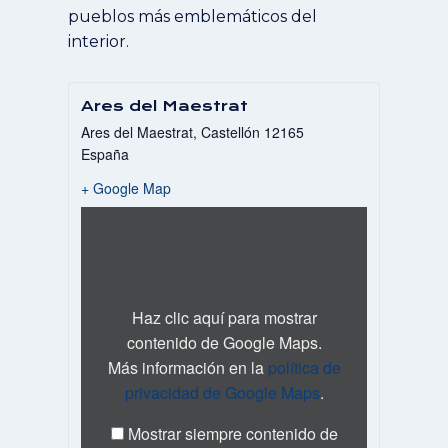
pueblos más emblemáticos del
interior.
Ares del Maestrat
Ares del Maestrat
,
Castellón
12165
España
+ Google Map
Mostrar
«Iframe
de
Google
Maps
mostrando
Haz clic aquí para mostrar
la
contenido de Google Maps.
dirección
Más información en la
política de
a
Ares
privacidad de Google Maps
.
del
Maestrat»
Mostrar siempre contenido de
desde