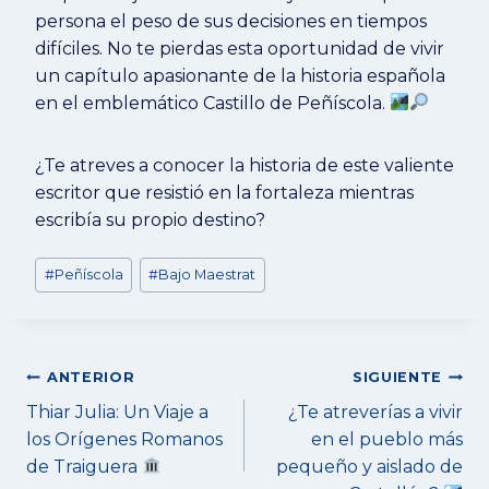
persona el peso de sus decisiones en tiempos
difíciles. No te pierdas esta oportunidad de vivir
un capítulo apasionante de la historia española
en el emblemático Castillo de Peñíscola.
¿Te atreves a conocer la historia de este valiente
escritor que resistió en la fortaleza mientras
escribía su propio destino?
Etiquetas
#
Peñíscola
#
Bajo Maestrat
de
la
entrada:
Navegación
ANTERIOR
SIGUIENTE
de
Thiar Julia: Un Viaje a
¿Te atreverías a vivir
entradas
los Orígenes Romanos
en el pueblo más
de Traiguera
pequeño y aislado de