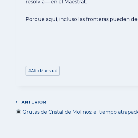
resolvía— en el Maestrat.
Porque aquí, incluso las fronteras pueden dec
Etiquetas
#
Alto Maestrat
de
la
entrada:
Navegación
ANTERIOR
de
Grutas de Cristal de Molinos: el tiempo atrapado
entradas