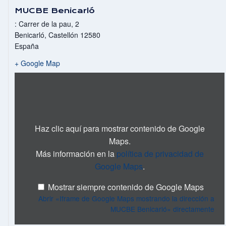
MUCBE Benicarló
: Carrer de la pau, 2
Benicarló
,
Castellón
12580
España
+ Google Map
Mostrar
«Iframe
de
Google
Maps
mostrando
la
dirección
Haz clic aquí para mostrar contenido de Google
a
Maps.
MUCBE
Benicarló»
Más información en la
política de privacidad de
desde
Google
Google Maps
.
Maps
Mostrar siempre contenido de Google Maps
Abrir «Iframe de Google Maps mostrando la dirección a
MUCBE Benicarló» directamente