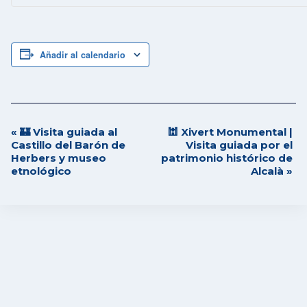
Añadir al calendario
«
🏰 Visita guiada al
🕍 Xivert Monumental |
Navegación
Castillo del Barón de
Visita guiada por el
del
Herbers y museo
patrimonio histórico de
Evento
etnológico
Alcalà
»