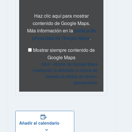
Google
Maps
mostrando
Haz clic aquí para mostrar
la
contenido de Google Maps.
dirección
Más información en la
política de
a
oficina
privacidad de Google Maps
.
de
turismo
Mostrar siempre contenido de
de
Google Maps
Alcalà
Abrir «Iframe de Google Maps
de
Xivert»
mostrando la dirección a oficina de
desde
turismo de Alcalà de Xivert»
Google
directamente
Maps
Añadir al calendario