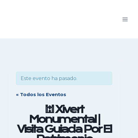
Saltar
al
contenido
Este evento ha pasado.
« Todos los Eventos
🕍 Xivert
Monumental |
Visita Guiada Por El