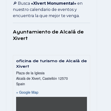
🔎 Busca
«Xivert Monumental»
en
nuestro calendario de eventos y
encuentra la que mejor te venga.
Ayuntamiento de Alcalá de
Xivert
oficina de turismo de Alcalà de
Xivert
Plaza de la Iglesia
Alcalà de Xivert
,
Castellón
12570
Spain
+ Google Map
Mostrar
«Iframe
de