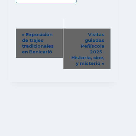
Navegación
«
Exposición
Visitas
del
de trajes
guiadas
tradicionales
Peñíscola
Evento
en Benicarló
2025 ·
Historia, cine,
y misterio
»