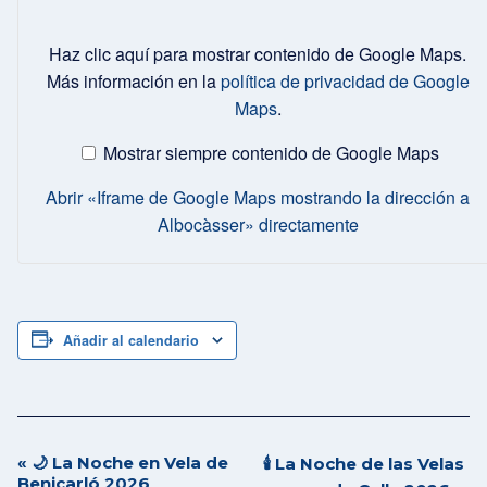
Mostrar
«Iframe
Haz clic aquí para mostrar contenido de Google Maps.
de
Google
Más información en la
política de privacidad de Google
Maps
Maps
.
mostrando
la
dirección
Mostrar siempre contenido de Google Maps
a
Albocàsser»
desde
Abrir «Iframe de Google Maps mostrando la dirección a
Google
Maps
Albocàsser» directamente
Añadir al calendario
«
🌙 La Noche en Vela de
Navegación
🕯️ La Noche de las Velas
Benicarló 2026