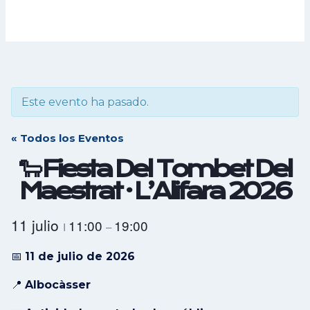
Este evento ha pasado.
« Todos los Eventos
🐑 Fiesta Del Tombet Del
Maestrat · L’Alifara 2026
11 julio
11:00
19:00
I
–
📅
11 de julio de 2026
📍
Albocàsser