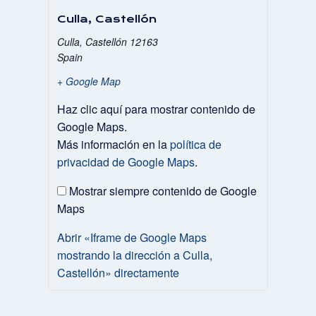
Culla, Castellón
Culla
,
Castellón
12163
Spain
+ Google Map
Mostrar
Haz clic aquí para mostrar contenido de
«Iframe
Google Maps.
de
Más información en la
política de
Google
Maps
privacidad de Google Maps
.
mostrando
la
Mostrar siempre contenido de Google
dirección
Maps
a
Culla,
Abrir «Iframe de Google Maps
Castellón»
mostrando la dirección a Culla,
desde
Google
Castellón» directamente
Maps