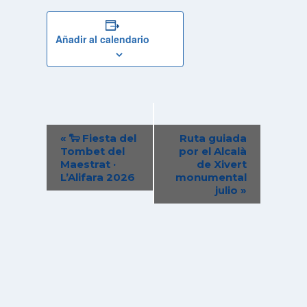
Añadir al calendario
Navegación
«
🐑 Fiesta del
Ruta guiada
del
Tombet del
por el Alcalà
Maestrat ·
de Xivert
Evento
L’Alifara 2026
monumental
julio
»