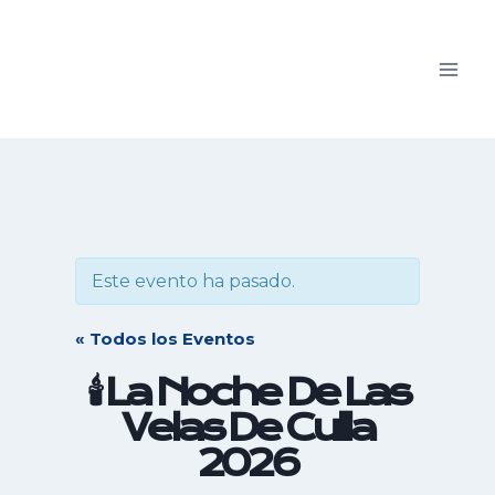
Saltar
al
contenido
Este evento ha pasado.
« Todos los Eventos
🕯️ La Noche De Las
Velas De Culla
2026