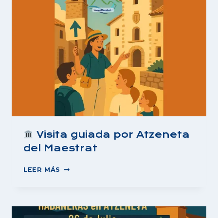
MAESTRAT:
RUTA
URBANA
GRATUITA
Visita guiada por Atzeneta
del Maestrat
LEER MÁS
VISITA
GUIADA
POR
ATZENETA
DEL