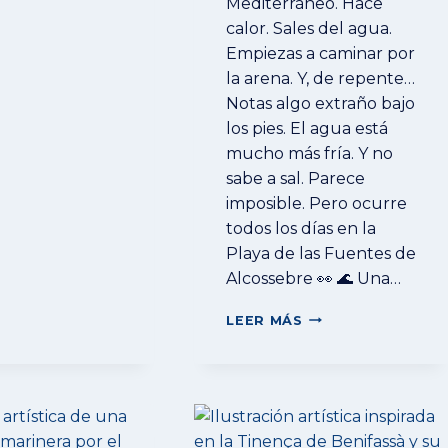
Mediterráneo. Hace
NAU
calor. Sales del agua.
COMO
Empiezas a caminar por
NUNCA
la arena. Y, de repente…
LO
HABÍAS
Notas algo extraño bajo
VISTO
los pies. El agua está
mucho más fría. Y no
sabe a sal. Parece
imposible. Pero ocurre
todos los días en la
Playa de las Fuentes de
Alcossebre 👀 🌊 Una…
💧
LEER MÁS
LA
PLAYA
DONDE
EL
MAR
ESCONDE