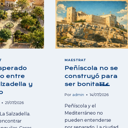
T
MAESTRAT
esperado
Peñíscola no se
lo entre
construyó para
lzadella y
ser bonita🏰🌊
o
Por
admin
14/07/2026
21/07/2026
Peñíscola y el
Mediterráneo no
La Salzadella.
pueden entenderse
encontrar
por separado. La ciudad