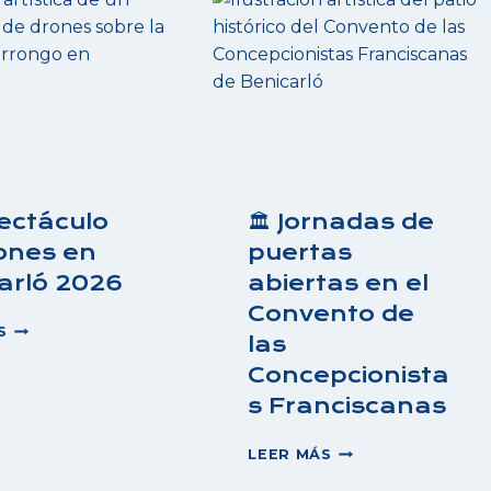
ENTIENDE
EN
LA
TINENÇA
DE
BENIFASSÀ
ectáculo
🏛️ Jornadas de
ones en
puertas
arló 2026
abiertas en el
Convento de
✨
S
las
ESPECTÁCULO
DE
Concepcionista
DRONES
s Franciscanas
EN
BENICARLÓ
🏛️
LEER MÁS
2026
JORNADAS