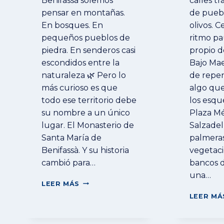
Benifassà solemos
calles tr
pensar en montañas.
de pueb
En bosques. En
olivos. C
pequeños pueblos de
ritmo pa
piedra. En senderos casi
propio de
escondidos entre la
Bajo Mae
naturaleza 🌿 Pero lo
de repen
más curioso es que
algo qu
todo ese territorio debe
los esq
su nombre a un único
Plaza Mé
lugar. El Monasterio de
Salzadel
Santa María de
palmeras
Benifassà. Y su historia
vegetaci
cambió para…
bancos d
una…
⛪
LEER MÁS
EL
LEER MÁ
MONASTERIO
QUE
DIO