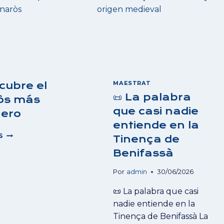
AGUA
DULCE
MAESTRAT
cubre el
📜 La palabra
òs más
que casi nadie
nero
entiende en la
⚓
S
Tinença de
DESCUBRE
Benifassà
EL
VINARÒS
Por
admin
30/06/2026
MÁS
MARINERO
📜 La palabra que casi
nadie entiende en la
Tinença de Benifassà La