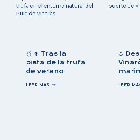
🥇 🍄 Tras la
⚓ Des
pista de la trufa
Vinar
de verano
mari
🥇
LEER MÁS
LEER MÁ
🍄
TRAS
LA
PISTA
DE
LA
TRUFA
DE
VERANO