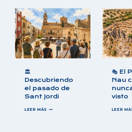
NOMBRE
A
TODO
UN
TERRITORIO
🏛️
🎭 El 
Descubriendo
Nau 
el pasado de
nunca
Sant Jordi
visto
🏛️
LEER MÁS
LEER MÁ
DESCUBRIENDO
EL
PASADO
DE