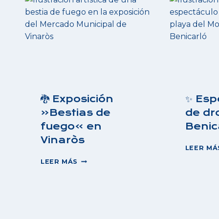
🐉 Exposición
✨ Esp
«Bestias de
de dr
fuego» en
Benic
Vinaròs
LEER MÁ
🐉
LEER MÁS
EXPOSICIÓN
«BESTIAS
DE
FUEGO»
EN
VINARÒS