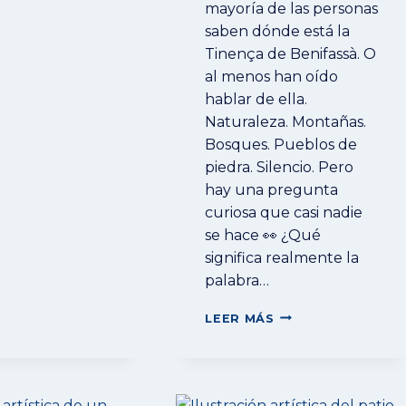
mayoría de las personas
saben dónde está la
Tinença de Benifassà. O
al menos han oído
hablar de ella.
Naturaleza. Montañas.
Bosques. Pueblos de
piedra. Silencio. Pero
hay una pregunta
curiosa que casi nadie
se hace 👀 ¿Qué
significa realmente la
palabra…
📜
LEER MÁS
LA
PALABRA
QUE
CASI
NADIE