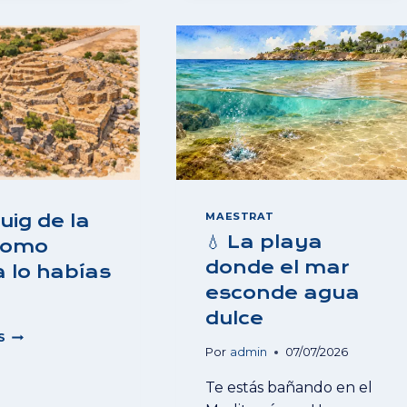
SER
LA
BONITA
SALZADELLA
🏰
Y
🌊
MÉXICO
MAESTRAT
Puig de la
💧 La playa
como
donde el mar
 lo habías
esconde agua
dulce
🎭
S
EL
Por
admin
07/07/2026
PUIG
Te estás bañando en el
DE
LA