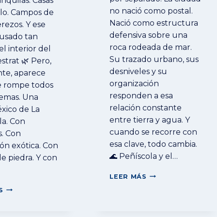
anquilas. Casas
no nació como postal.
lo. Campos de
Nació como estructura
erezos. Y ese
defensiva sobre una
usado tan
roca rodeada de mar.
l interior del
Su trazado urbano, sus
strat 🌿 Pero,
desniveles y su
te, aparece
organización
e rompe todos
responden a esa
uemas. Una
relación constante
xico de La
entre tierra y agua. Y
la. Con
cuando se recorre con
. Con
esa clave, todo cambia.
ón exótica. Con
🌊 Peñíscola y el…
e piedra. Y con
PEÑÍSCOLA
LEER MÁS
NO
EL
S
SE
INESPERADO
CONSTRUYÓ
VÍNCULO
PARA
ENTRE