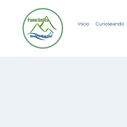
Saltar
al
contenido
Inicio
Curioseando