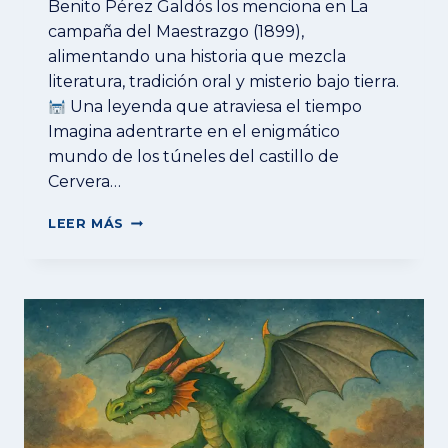
Benito Pérez Galdós los menciona en La
campaña del Maestrazgo (1899),
alimentando una historia que mezcla
literatura, tradición oral y misterio bajo tierra.
Una leyenda que atraviesa el tiempo
Imagina adentrarte en el enigmático
mundo de los túneles del castillo de
Cervera…
LEER MÁS
LOS
MISTERIOSOS
TÚNELES
DEL
CASTILLO
DE
CERVERA
DEL
MAESTRE