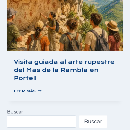
Visita guiada al arte rupestre
del Mas de la Rambla en
Portell
VISITA
LEER MÁS
GUIADA
AL
ARTE
Buscar
RUPESTRE
DEL
Buscar
MAS