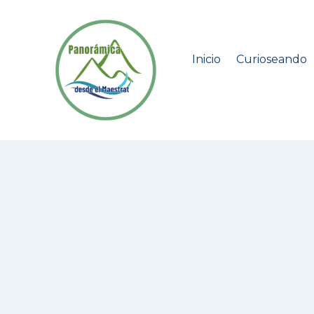
Saltar
al
contenido
Inicio
Curioseando