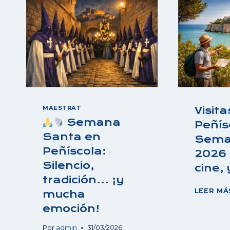
MAESTRAT
Visit
Semana
Peñís
Santa en
Sema
Peñíscola:
2026 ·
Silencio,
cine, 
tradición… ¡y
LEER MÁ
mucha
emoción!
Por
admin
31/03/2026