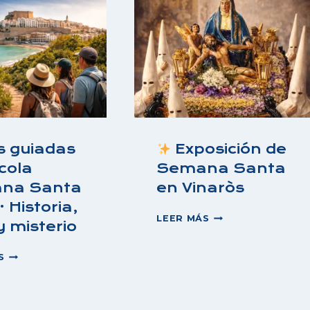
as guiadas
Exposición de
cola
Semana Santa
na Santa
en Vinaròs
 Historia,
LEER MÁS
y misterio
EXPOSICIÓN
DE
VISITAS
SEMANA
S
GUIADAS
SANTA
PEÑÍSCOLA
EN
SEMANA
VINARÒS
SANTA