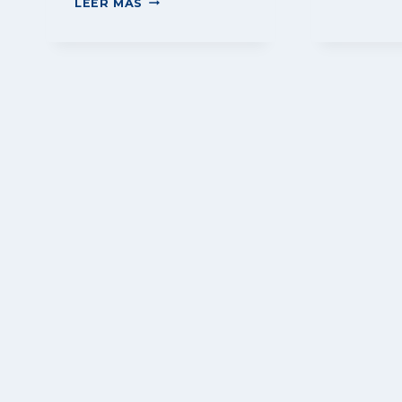
LEER MÁS
SEMANA
SANTA
EN
PEÑÍSCOLA:
SILENCIO,
TRADICIÓN…
¡Y
MUCHA
EMOCIÓN!