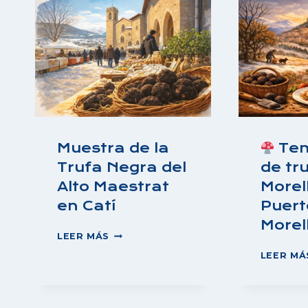
Muestra de la
Te
Trufa Negra del
de tr
Alto Maestrat
Morel
en Catí
Puert
Morel
MUESTRA
LEER MÁS
DE
LEER MÁ
LA
TRUFA
NEGRA
DEL